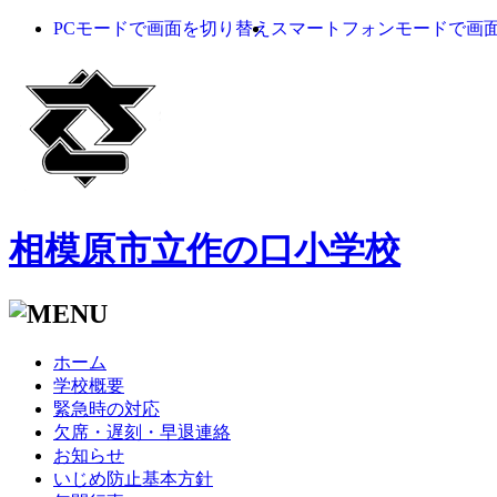
PCモードで画面を切り替え
スマートフォンモードで画
相模原市立作の口小学校
ホーム
学校概要
緊急時の対応
欠席・遅刻・早退連絡
お知らせ
いじめ防止基本方針