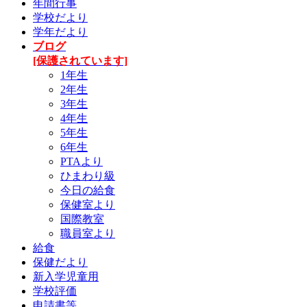
年間行事
学校だより
学年だより
ブログ
[保護されています]
1年生
2年生
3年生
4年生
5年生
6年生
PTAより
ひまわり級
今日の給食
保健室より
国際教室
職員室より
給食
保健だより
新入学児童用
学校評価
申請書等