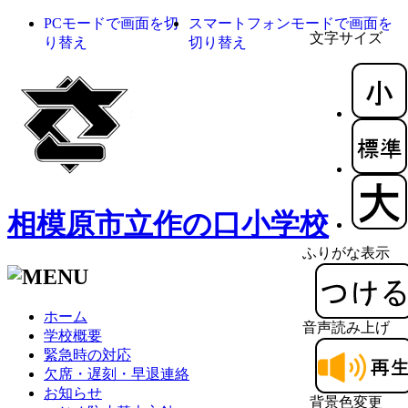
PCモードで画面を切
スマートフォンモードで画面を
文字サイズ
り替え
切り替え
相模原市立作の口小学校
ふりがな表示
ホーム
音声読み上げ
学校概要
緊急時の対応
欠席・遅刻・早退連絡
お知らせ
背景色変更