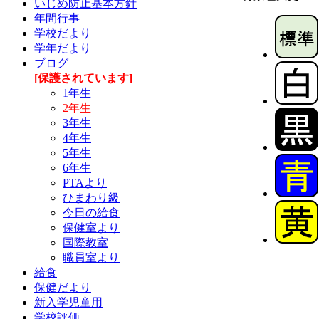
いじめ防止基本方針
年間行事
学校だより
学年だより
ブログ
[保護されています]
1年生
2年生
3年生
4年生
5年生
6年生
PTAより
ひまわり級
今日の給食
保健室より
国際教室
職員室より
給食
保健だより
新入学児童用
学校評価