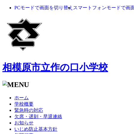
PCモードで画面を切り替え
スマートフォンモードで画
相模原市立作の口小学校
ホーム
学校概要
緊急時の対応
欠席・遅刻・早退連絡
お知らせ
いじめ防止基本方針