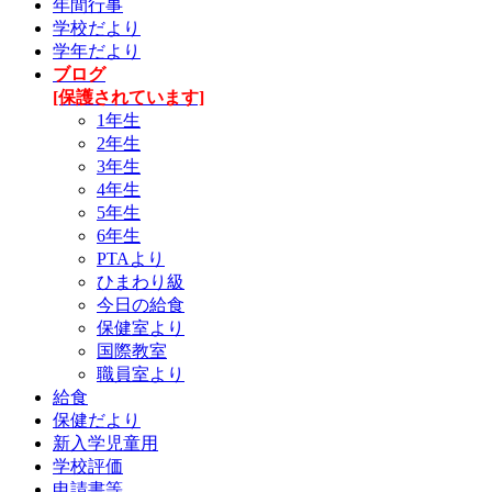
年間行事
学校だより
学年だより
ブログ
[保護されています]
1年生
2年生
3年生
4年生
5年生
6年生
PTAより
ひまわり級
今日の給食
保健室より
国際教室
職員室より
給食
保健だより
新入学児童用
学校評価
申請書等