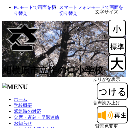
PCモードで画面を切
スマートフォンモードで画面を
文字サイズ
り替え
切り替え
相模原市立作の口小学校
ふりがな表示
ホーム
音声読み上げ
学校概要
緊急時の対応
欠席・遅刻・早退連絡
お知らせ
背景色変更