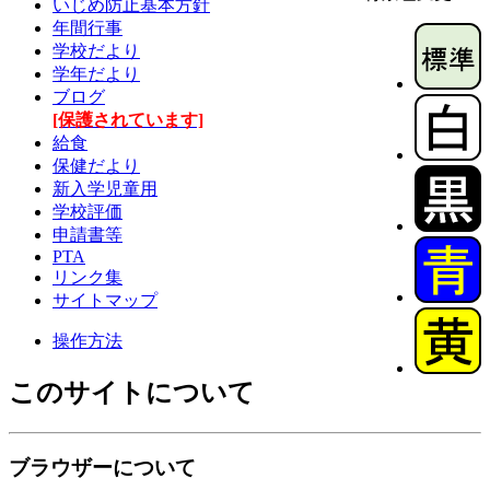
いじめ防止基本方針
年間行事
学校だより
学年だより
ブログ
[保護されています]
給食
保健だより
新入学児童用
学校評価
申請書等
PTA
リンク集
サイトマップ
操作方法
このサイトについて
ブラウザーについて