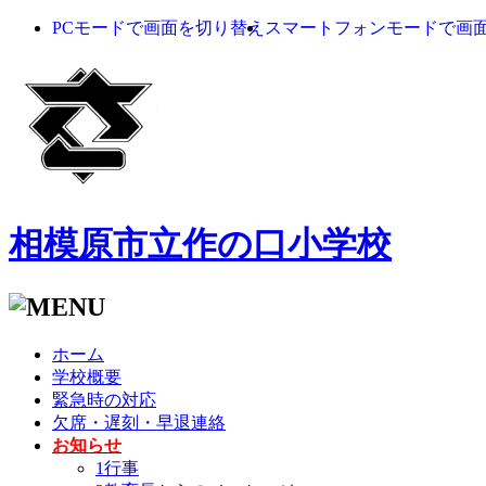
PCモードで画面を切り替え
スマートフォンモードで画
相模原市立作の口小学校
ホーム
学校概要
緊急時の対応
欠席・遅刻・早退連絡
お知らせ
1行事