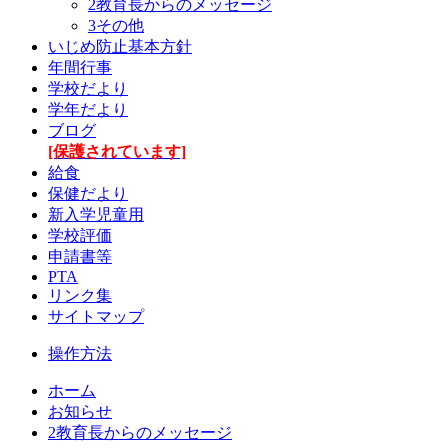
2教育長からのメッセージ
3その他
いじめ防止基本方針
年間行事
学校だより
学年だより
ブログ
[保護されています]
給食
保健だより
新入学児童用
学校評価
申請書等
PTA
リンク集
サイトマップ
操作方法
ホーム
お知らせ
2教育長からのメッセージ